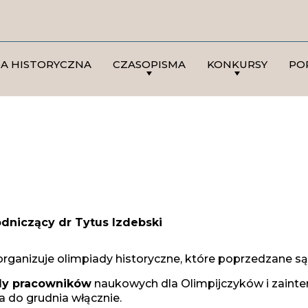
DA HISTORYCZNA
CZASOPISMA
KONKURSY
PO
dniczący dr Tytus Izdebski
organizuje olimpiady historyczne, które poprzedzane s
y pracowników
naukowych dla Olimpijczyków i zainte
a do grudnia włącznie.