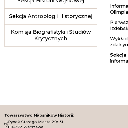
Sekcja Historii Wojskowej
Informa
Olimpia
Sekcja Antroplogii Historycznej
Pierwsz
Izdebsk
Komisja Biografistyki i Studiów
Krytycznych
Wykłady
zdalnym
Sekcja
informa
Towarzystwo Miłośników Historii:
Rynek Starego Miasta 29/ 31
00-272 Warszawa