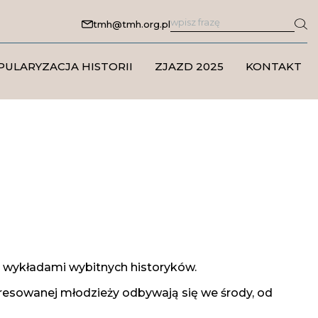
tmh@tmh.org.pl
PULARYZACJA HISTORII
ZJAZD 2025
KONTAKT
ą wykładami wybitnych historyków.
resowanej młodzieży odbywają się we środy, od