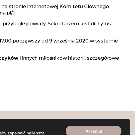
 na stronie internetowej Komitetu Głównego
a.pl/)
przyległe powiaty. Sekretarzem jest dr Tytus
 17.00 począwszy od 9 września 2020 w systemie
jczyków
i innych miłośników historii, szczegółowe
Numer konta:
Bank „Millennium” S.A.
Akceptuj
aby zapewnić najlepszą
21 1160 2202 0000 0000 5515 6469