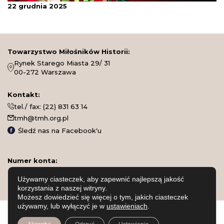
22 grudnia 2025
Towarzystwo Miłośników Historii:
Rynek Starego Miasta 29/ 31
00-272 Warszawa
Kontakt:
tel./ fax:
(22) 831 63 14
tmh@tmh.org.pl
Śledź nas na Facebook'u
Numer konta:
Bank „Millennium” S.A.
Używamy ciasteczek, aby zapewnić najlepszą jakość
21 1160 2202 0000 0000 5515 6469
korzystania z naszej witryny.
Możesz dowiedzieć się więcej o tym, jakich ciasteczek
używamy, lub wyłączyć je w
ustawieniach
.
Polityka prywatności
© Copyright: Towarzystwo Miłośników Historii, Warszawa