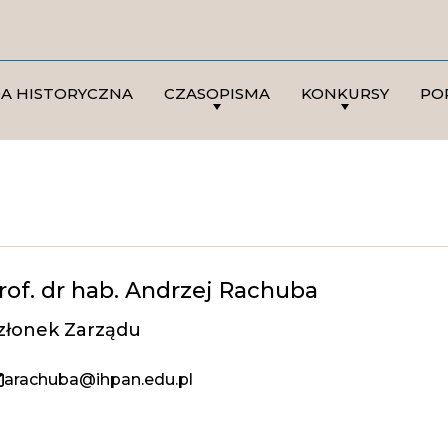
DA HISTORYCZNA
CZASOPISMA
KONKURSY
PO
rof. dr hab. Andrzej Rachuba
złonek Zarządu
arachuba@ihpan.edu.pl