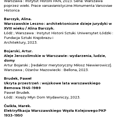
Warszawa : Instytut Historii PAN, 2023. Seria: Warszawa
poprzez wieki. Prace varsavianistyczne.Monumenta Varsoviae
Historica
Barczyk, Alina.
Warszawskie Leszno : architektoniczne dzieje jurydyki w
XVIII wieku / Alina Barczyk.
Łódź ; Warszawa : Instytut Historii Sztuki. Uniwersytet Łódzki :
Fundacja Sztuki Krajobrazu i
Architektury, 2023.
Bojarski, Artur.
Aleje Jerozolimskie w Warszawie : wydarzenia, ludzie,
domy
Artur Bojarski ; [redaktor merytoryczny Miłosz Niewierowicz].
Warszawa ; Ożarów Mazowiecki : Bellona, 2023.
Brudek, Paweł
Ukryta przestrzeń : wojskowe lata warszawskiego
Bemowa 1945-1989
Paweł Brudek.
Łódź : Księży Młyn Dom Wydawniczy, 2023.
Ćwikła, Marek.
Elektryfikacja Warszawskiego Węzła Kolejowego PKP
1933-1950