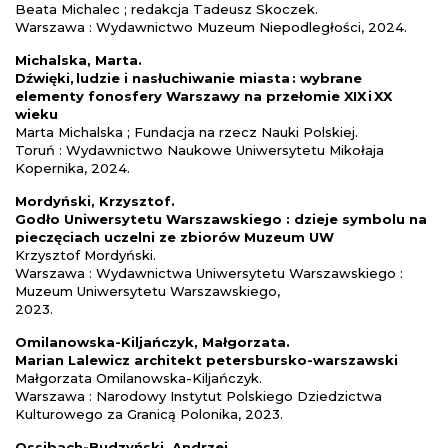
Beata Michalec ; redakcja Tadeusz Skoczek.
Warszawa : Wydawnictwo Muzeum Niepodległości, 2024.
Michalska, Marta.
Dźwięki, ludzie i nasłuchiwanie miasta : wybrane
elementy fonosfery Warszawy na przełomie XIX i XX
wieku
Marta Michalska ; Fundacja na rzecz Nauki Polskiej.
Toruń : Wydawnictwo Naukowe Uniwersytetu Mikołaja
Kopernika, 2024.
Mordyński, Krzysztof.
Godło Uniwersytetu Warszawskiego : dzieje symbolu na
pieczęciach uczelni ze zbiorów
Muzeum UW
Krzysztof Mordyński.
Warszawa : Wydawnictwa Uniwersytetu Warszawskiego :
Muzeum Uniwersytetu Warszawskiego,
2023.
Omilanowska-Kiljańczyk, Małgorzata.
Marian Lalewicz architekt petersbursko-warszawski
Małgorzata Omilanowska-Kiljańczyk.
Warszawa : Narodowy Instytut Polskiego Dziedzictwa
Kulturowego za Granicą Polonika, 2023.
Ossibach-Budzyński, Andrzej