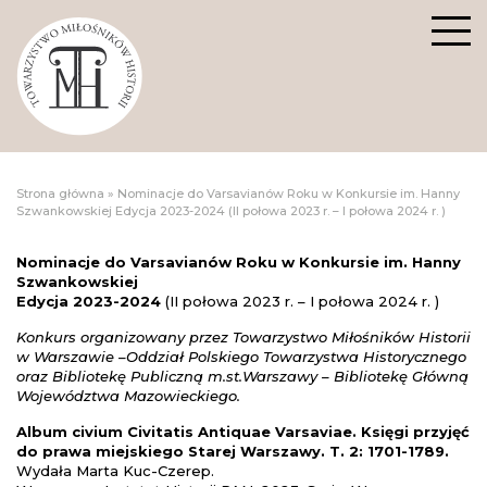
Strona główna
»
Nominacje do Varsavianów Roku w Konkursie im. Hanny
Szwankowskiej Edycja 2023-2024 (II połowa 2023 r. – I połowa 2024 r. )
Nominacje do Varsavianów Roku w Konkursie im. Hanny
Szwankowskiej
Edycja 2023-2024
(II połowa 2023 r. – I połowa 2024 r. )
Konkurs organizowany przez Towarzystwo Miłośników Historii
w Warszawie –Oddział Polskiego Towarzystwa Historycznego
oraz Bibliotekę Publiczną m.st.Warszawy – Bibliotekę Główną
Województwa Mazowieckiego.
Album civium Civitatis Antiquae Varsaviae. Księgi przyjęć
do prawa miejskiego Starej Warszawy. T. 2: 1701-1789.
Wydała Marta Kuc-Czerep.