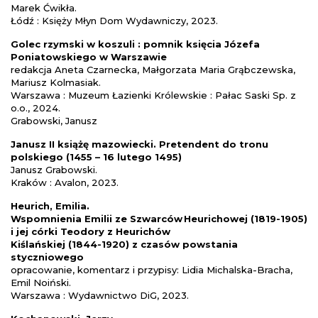
Marek Ćwikła.
Łódź : Księży Młyn Dom Wydawniczy, 2023.
Golec rzymski w koszuli : pomnik księcia Józefa
Poniatowskiego w Warszawie
redakcja Aneta Czarnecka, Małgorzata Maria Grąbczewska,
Mariusz Kolmasiak.
Warszawa : Muzeum Łazienki Królewskie : Pałac Saski Sp. z
o.o., 2024.
Grabowski, Janusz
Janusz II książę mazowiecki. Pretendent do tronu
polskiego (1455 – 16 lutego 1495)
Janusz Grabowski.
Kraków : Avalon, 2023.
Heurich, Emilia.
Wspomnienia Emilii ze Szwarców Heurichowej (1819-1905)
i jej córki Teodory z Heurichów
Kiślańskiej (1844-1920) z czasów powstania
styczniowego
opracowanie, komentarz i przypisy: Lidia Michalska-Bracha,
Emil Noiński.
Warszawa : Wydawnictwo DiG, 2023.