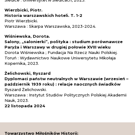
Siedlce : Uniwersytet w Siedlcach, 2023.
Wierzbicki, Piotr.
Historia warszawskich hoteli. T. 1-2
Piotr Wierzbicki.
Warszawa : Skarpa Warszawska, 2023-2024.
Wiśniewska, Dorota.
Salony, „salonierki”, polityka : studium porównawcze
Paryża i Warszawy w drugiej połowie
XVIII wieku
Dorota Wiśniewska ; Fundacja Na Rzecz Nauki Polskiej.
Toruń : Wydawnictwo Naukowe Uniwersytetu Mikołaja
Kopernika, 2023.
Żelichowski, Ryszard
Dyplomaci państw neutralnych w Warszawie (wrzesień –
październik 1939 roku) : relacje naocznych świadków
Ryszard Żelichowski.
Warszawa : Instytut Studiów Politycznych Polskiej Akademii
Nauk, 2023.
22 listopada 2024
Towarzystwo Miłośników Historii: