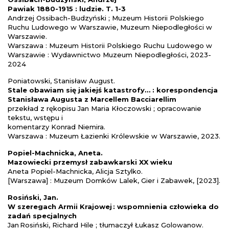
Pawiak 1880-1915 : ludzie. T. 1-3
Andrzej Ossibach-Budzyński ; Muzeum Historii Polskiego
Ruchu Ludowego w Warszawie, Muzeum Niepodległości w
Warszawie.
Warszawa : Muzeum Historii Polskiego Ruchu Ludowego w
Warszawie : Wydawnictwo Muzeum Niepodległości, 2023-
2024
Poniatowski, Stanisław August.
Stale obawiam się jakiejś katastrofy… : korespondencja
Stanisława Augusta z Marcellem
Bacciarellim
przekład z rękopisu Jan Maria Kłoczowski ; opracowanie
tekstu, wstępu i
komentarzy Konrad Niemira.
Warszawa : Muzeum Łazienki Królewskie w Warszawie, 2023.
Popiel-Machnicka, Aneta.
Mazowiecki przemysł zabawkarski XX wieku
Aneta Popiel-Machnicka, Alicja Sztylko.
[Warszawa] : Muzeum Domków Lalek, Gier i Zabawek, [2023].
Rosiński, Jan.
W szeregach Armii Krajowej : wspomnienia człowieka do
zadań specjalnych
Jan Rosiński, Richard Hile ; tłumaczył Łukasz Golowanow.