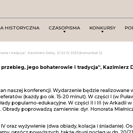
DA HISTORYCZNA
CZASOPISMA
KONKURSY
PO
wie i tradycja”, Kazimierz Dolny, 21-22 IV 2023 [komunikat 2]
przebieg, jego bohaterowie i tradycja”, Kazimierz D
n naszej konferencji. Wydarzenie będzie realizowane w
feratów (każdy po ok. 15-20 minut). W części I (w Puł
ady popularno-edukacyjne. W części II i III (w Arkad
Obrady poprowadzą zamiennie: dyr. Honorata Mielnicz
IV oraz wyżywienie (dwa obiady, kolacja i śniadanie).
my, oprócz powyższych, także drugi nocleg w dn. 20/21