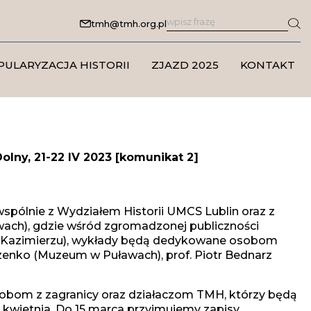
tmh@tmh.org.pl
PULARYZACJA HISTORII
ZJAZD 2025
KONTAKT
olny, 21-22 IV 2023 [komunikat 2]
spólnie z Wydziałem Historii UMCS Lublin oraz z
awach), gdzie wśród zgromadzonej publiczności
ii w Kazimierzu), wykłady będą dedykowane osobom
enko (Muzeum w Puławach), prof. Piotr Bednarz
 Osobom z zagranicy oraz działaczom TMH, którzy będą
 kwietnia. Do 15 marca przyjmujemy zapisy