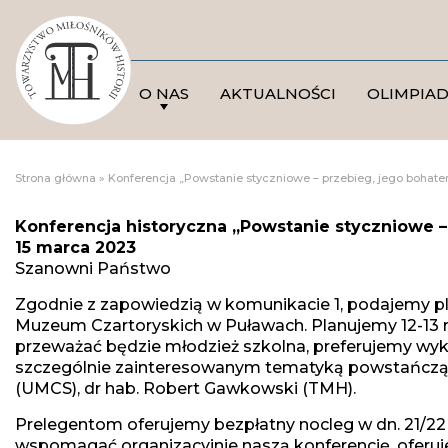
O NAS
AKTUALNOŚCI
OLIMPIA
Strona główna
»
Konferencja „Powstanie styczniowe – przebieg, jego bohatero
Konferencja historyczna „Powstanie styczniowe – 
15 marca 2023
Szanowni Państwo
Zgodnie z zapowiedzią w komunikacie 1, podajemy pla
Muzeum Czartoryskich w Puławach. Planujemy 12-13 re
przeważać będzie młodzież szkolna, preferujemy wykł
szczególnie zainteresowanym tematyką powstańczą. 
(UMCS), dr hab. Robert Gawkowski (TMH).
Prelegentom oferujemy bezpłatny nocleg w dn. 21/22 
wspomagać organizacyjnie naszą konferencję, oferuje