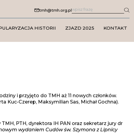
tmh@tmh.org.pl
PULARYZACJA HISTORII
ZJAZD 2025
KONTAKT
odziny i przyjęto do TMH aż 11 nowych członków.
rta Kuc-Czerep, Maksymilian Sas, Michał Gochna).
 TMH, PTH, dyrektora IH PAN oraz sekretarz jury dr
ad nowym wydaniem Cudów św. Szymona z Lipnicy