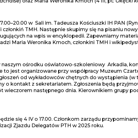
achaise
) oraz Maria Weronika Kmoch (4 III, pt
:
Okęcki k
7.00–20.00 w Sali im. Tadeusza Kościuszki IH PAN (Ryn
 członkiń TMH. Następnie skupimy się na pisaniu nowych
ługujących na wpis w encyklopedii. Zapewniamy materia
adzi Maria Weronika Kmoch, członkini TMH i wikipedystka
w naszym ośrodku oświatowo-szkoleniowy Arkadia, kon
 to jest organizowane przy współpracy Muzeum Czartor
zgłoszeń od wykładowców chętnych do wystąpienia (w ty
my o kontakt z sekretariatem. Zgłoszenia będą przyjmow
rót wieczorem następnego dnia. Kierownikiem grupy pod
ędzie się 4 IV o 17.00. Członkom zarządu przypominamy
zacji Zjazdu Delegatów PTH w 2025 roku.