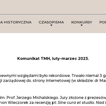
DA HISTORYCZNA
CZASOPISMA
KONKURSY
PO
Komunikat TMH, luty-marzec 2023.
 pewnymi względami było rekordowe. Trwało niemal 3 g
zarządowej ds. strony internetowej (w składzie: dr Ma
im. Prof. Jerzego Michalskiego. Jury złożone z prezesów
mon Wieczorek za recenzję pt:
Sine cura et studio. N