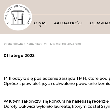
O NAS
AKTUALNOŚCI
OLIMPIA
Strona główna
»
Komunikat TMH, luty-marzec 2023 roku
01 lutego 2023
14 II odbyło się posiedzenie zarządu TMH, które pod
Oprócz spraw bieżących uchwalono powołanie komisji 
W lutym zakończył się konkurs na najlepszą recenzję 
Doroty Dukwicz wyłoniło laureata, którym został Szy