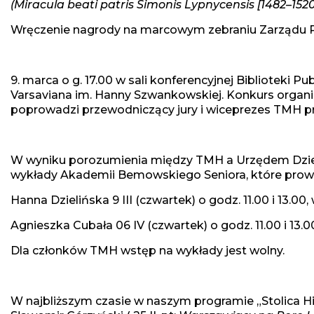
(Miracula beati patris Simonis Lypnycensis [1482–1520
Wręczenie nagrody na marcowym zebraniu Zarządu 
9. marca o g. 17.00 w sali konferencyjnej Biblioteki 
Varsaviana im. Hanny Szwankowskiej. Konkurs organi
poprowadzi przewodniczący jury i wiceprezes TMH prof.
W wyniku porozumienia między TMH a Urzędem Dziel
wykłady Akademii Bemowskiego Seniora, które prow
Hanna Dzielińska 9 III (czwartek) o godz. 11.00 i 13.00,
Agnieszka Cubała 06 IV (czwartek) o godz. 11.00 i 13.
Dla członków TMH wstęp na wykłady jest wolny.
W najbliższym czasie w naszym programie „Stolica Hi