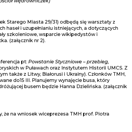
ościół wędrowniczek)
ek Starego Miasta 29/31) odbędą się warsztaty z
 haseł i uzupełnianiu istniejących, a dotyczących
ły szkoleniowe, wsparcie wikipedystów i
. (załącznik nr 2).
ferencja pt:
Powstanie Styczniowe – przebieg,
yskich w Puławach oraz Instytutem Historii UMCS. Z
m także z Litwy, Białorusi i Ukrainy). Członków TMH,
ane do15 III. Planujemy wynajęcie busa, który
różującej busem będzie Hanna Dzielińska. (załącznik
, że na wniosek wiceprezesa TMH prof. Piotra