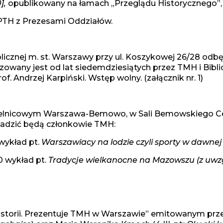
],
opublikowany na łamach „Przeglądu Historycznego”, CX
PTH z Prezesami Oddziałów.
Publicznej m. st. Warszawy przy ul. Koszykowej 26/28 od
zowany jest od lat siedemdziesiątych przez TMH i Bibl
 Andrzej Karpiński. Wstęp wolny. (załącznik nr. 1)
nicowym Warszawa-Bemowo, w Sali Bemowskiego Centru
adzić będą członkowie TMH:
 wykład pt.
Warszawiacy na lodzie czyli sporty w dawne
00 wykład pt.
Tradycje wielkanocne na Mazowszu (z uwzg
storii. Prezentuje TMH w Warszawie” emitowanym przez