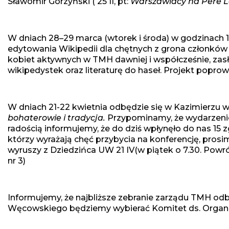
Sławomir Górzyński ( 25 II, pt:
Warszawiacy na Pere L
W dniach 28–29 marca (wtorek i środa) w godzinach 1
edytowania Wikipedii dla chętnych z grona członków i
kobiet aktywnych w TMH dawniej i współcześnie, zas
wikipedystek oraz literaturę do haseł. Projekt poprow
W dniach 21-22 kwietnia odbędzie się w Kazimierzu 
bohaterowie i tradycja.
Przypominamy, że wydarzenie
radością informujemy, że do dziś wpłynęło do nas 15 
którzy wyrażają chęć przybycia na konferencję, prosi
wyruszy z Dziedzińca UW 21 IV(w piątek o 7.30. Pow
nr 3)
Informujemy, że najbliższe zebranie zarządu TMH odb
Węcowskiego będziemy wybierać Komitet ds. Organi